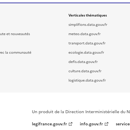
Verticales thématiques
simplifions.data.gouv.fr
oute et nouveautés
meteo.data.gouv.fr
transport.data.gouv.fr
vec la communauté
ecologie.data.gouv.fr
defis.data.gouv.fr
culture.data.gouv.fr
logistique.data.gouv.fr
Un produit de la Direction Interministérielle du
legifrance.gouv.fr
info.gouv.fr
service