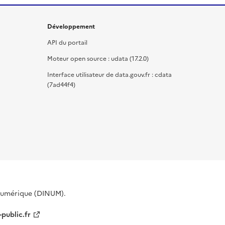
Développement
API du portail
Moteur open source : udata (17.2.0)
Interface utilisateur de data.gouv.fr : cdata
(7ad44f4)
 Numérique (DINUM).
-public.fr