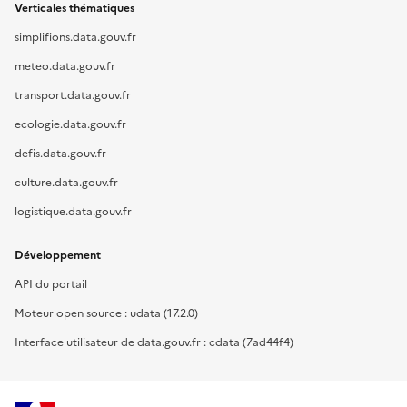
Verticales thématiques
simplifions.data.gouv.fr
meteo.data.gouv.fr
transport.data.gouv.fr
ecologie.data.gouv.fr
defis.data.gouv.fr
culture.data.gouv.fr
logistique.data.gouv.fr
Développement
API du portail
Moteur open source : udata (17.2.0)
Interface utilisateur de data.gouv.fr : cdata (7ad44f4)