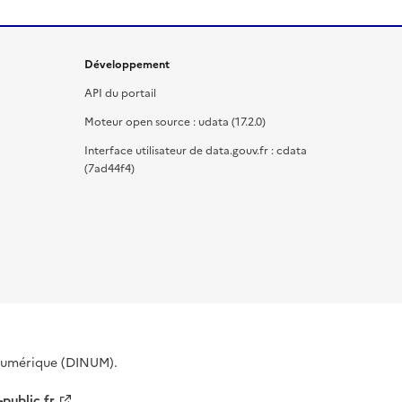
Développement
API du portail
Moteur open source : udata (17.2.0)
Interface utilisateur de data.gouv.fr : cdata
(7ad44f4)
 Numérique (DINUM).
-public.fr