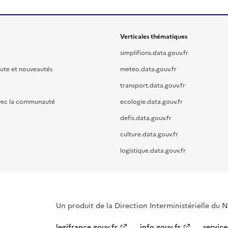
Verticales thématiques
simplifions.data.gouv.fr
oute et nouveautés
meteo.data.gouv.fr
transport.data.gouv.fr
vec la communauté
ecologie.data.gouv.fr
defis.data.gouv.fr
culture.data.gouv.fr
logistique.data.gouv.fr
Un produit de la Direction Interministérielle du
legifrance.gouv.fr
info.gouv.fr
service