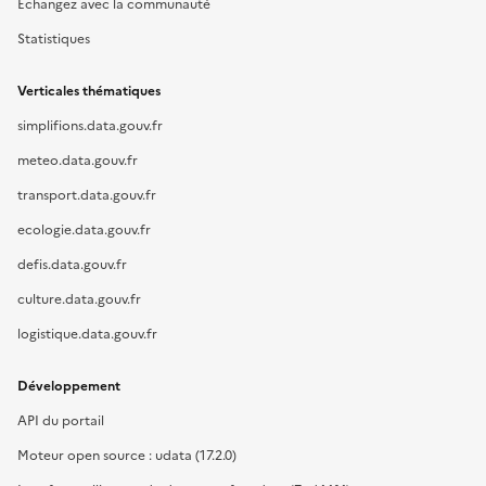
Échangez avec la communauté
Statistiques
Verticales thématiques
simplifions.data.gouv.fr
meteo.data.gouv.fr
transport.data.gouv.fr
ecologie.data.gouv.fr
defis.data.gouv.fr
culture.data.gouv.fr
logistique.data.gouv.fr
Développement
API du portail
Moteur open source : udata (17.2.0)