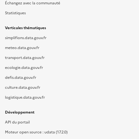
Échangez avec la communauté
Statistiques
Verticales thématiques
simplifions.data.gouv.fr
meteo.data.gouv.fr
transport.data.gouv.fr
ecologie.data.gouv.fr
defis.data.gouv.fr
culture.data.gouv.fr
logistique.data.gouv.fr
Développement
API du portail
Moteur open source : udata (17.2.0)