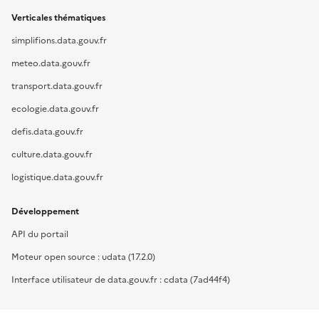
Verticales thématiques
simplifions.data.gouv.fr
meteo.data.gouv.fr
transport.data.gouv.fr
ecologie.data.gouv.fr
defis.data.gouv.fr
culture.data.gouv.fr
logistique.data.gouv.fr
Développement
API du portail
Moteur open source : udata (17.2.0)
Interface utilisateur de data.gouv.fr : cdata (7ad44f4)