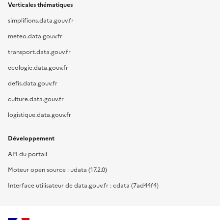
Verticales thématiques
simplifions.data.gouv.fr
meteo.data.gouv.fr
transport.data.gouv.fr
ecologie.data.gouv.fr
defis.data.gouv.fr
culture.data.gouv.fr
logistique.data.gouv.fr
Développement
API du portail
Moteur open source : udata (17.2.0)
Interface utilisateur de data.gouv.fr : cdata (7ad44f4)