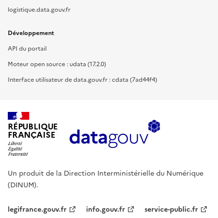
logistique.data.gouv.fr
Développement
API du portail
Moteur open source : udata (17.2.0)
Interface utilisateur de data.gouv.fr : cdata (7ad44f4)
RÉPUBLIQUE
FRANÇAISE
Un produit de la Direction Interministérielle du Numérique
(DINUM).
legifrance.gouv.fr
info.gouv.fr
service-public.fr