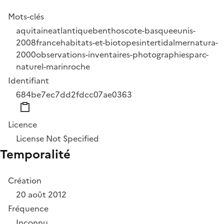
Mots-clés
aquitaine
atlantique
benthos
cote-basque
eunis-
2008
france
habitats-et-biotopes
intertidal
mer
natura-
2000
observations-inventaires-photographies
parc-
naturel-marin
roche
Identifiant
684be7ec7dd2fdcc07ae0363
Licence
License Not Specified
Temporalité
Création
20 août 2012
Fréquence
Inconnu