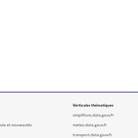
Verticales thématiques
simplifions.data.gouv.fr
oute et nouveautés
meteo.data.gouv.fr
transport.data.gouv.fr