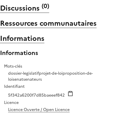
(
0
)
Discussions
Ressources communautaires
Informations
Informations
Mots-clés
dossier-legislatif
projet-de-loi
proposition-de-
loi
senat
senateurs
Identifiant
5f342a6200f7d85baeeef842
Licence
Licence Ouverte / Open Licence