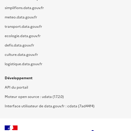
simplifions.data.gouv.fr
meteo.data.gouv.fr
transport.data.gouv.fr
ecologie.data.gouv.fr
defis.data.gouv.fr
culture.data.gouv.fr
logistique.data.gouv.fr
Développement
API du portail
Moteur open source : udata (17.2.0)
Interface utilisateur de data.gouv.fr : cdata (7ad44f4)