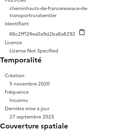
Mots-clés
chemin
hauts-de-france
reseaux-de-
transport
rural
sentier
Identifiant
66c2ff124ea0a9d2ba6a6292
Licence
License Not Specified
Temporalité
Création
5 novembre 2020
Fréquence
Inconnu
Dernière mise à jour
27 septembre 2025
Couverture spatiale