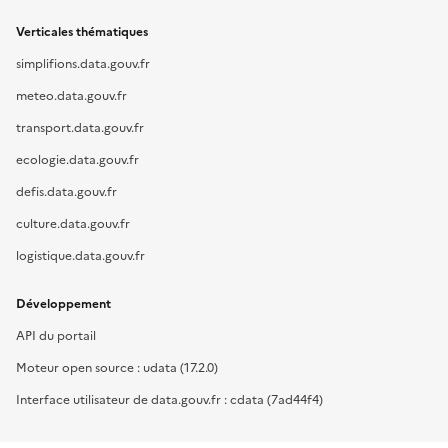
Verticales thématiques
simplifions.data.gouv.fr
meteo.data.gouv.fr
transport.data.gouv.fr
ecologie.data.gouv.fr
defis.data.gouv.fr
culture.data.gouv.fr
logistique.data.gouv.fr
Développement
API du portail
Moteur open source : udata (17.2.0)
Interface utilisateur de data.gouv.fr : cdata (7ad44f4)