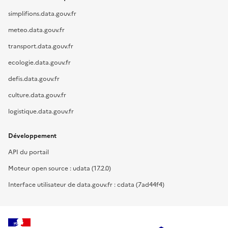
simplifions.data.gouv.fr
meteo.data.gouv.fr
transport.data.gouv.fr
ecologie.data.gouv.fr
defis.data.gouv.fr
culture.data.gouv.fr
logistique.data.gouv.fr
Développement
API du portail
Moteur open source : udata (17.2.0)
Interface utilisateur de data.gouv.fr : cdata (7ad44f4)