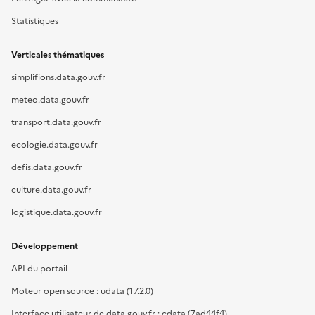
Statistiques
Verticales thématiques
simplifions.data.gouv.fr
meteo.data.gouv.fr
transport.data.gouv.fr
ecologie.data.gouv.fr
defis.data.gouv.fr
culture.data.gouv.fr
logistique.data.gouv.fr
Développement
API du portail
Moteur open source : udata (17.2.0)
Interface utilisateur de data.gouv.fr : cdata (7ad44f4)