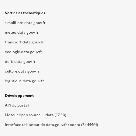
Verticales thématiques
simplifions.data.gouv.fr
meteo.data.gouv.fr
transport.data.gouv.fr
ecologie.data.gouv.fr
defis.data.gouv.fr
culture.data.gouv.fr
logistique.data.gouv.fr
Développement
API du portail
Moteur open source : udata (17.2.0)
Interface utilisateur de data.gouv.fr : cdata (7ad44f4)