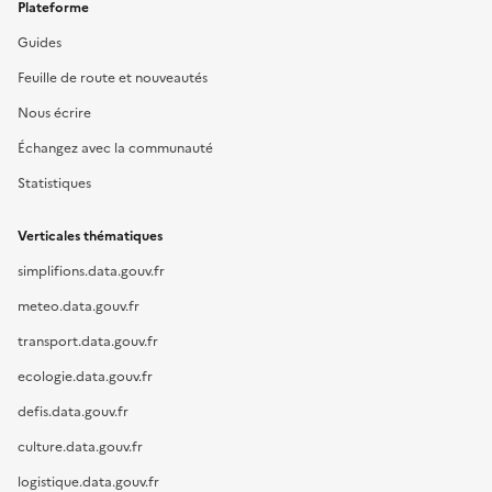
Plateforme
Guides
Feuille de route et nouveautés
Nous écrire
Échangez avec la communauté
Statistiques
Verticales thématiques
simplifions.data.gouv.fr
meteo.data.gouv.fr
transport.data.gouv.fr
ecologie.data.gouv.fr
defis.data.gouv.fr
culture.data.gouv.fr
logistique.data.gouv.fr