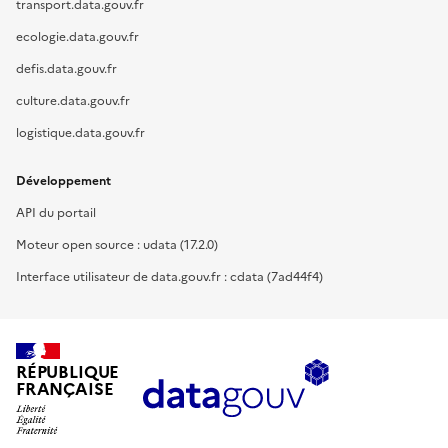
transport.data.gouv.fr
ecologie.data.gouv.fr
defis.data.gouv.fr
culture.data.gouv.fr
logistique.data.gouv.fr
Développement
API du portail
Moteur open source : udata (17.2.0)
Interface utilisateur de data.gouv.fr : cdata (7ad44f4)
RÉPUBLIQUE
FRANÇAISE