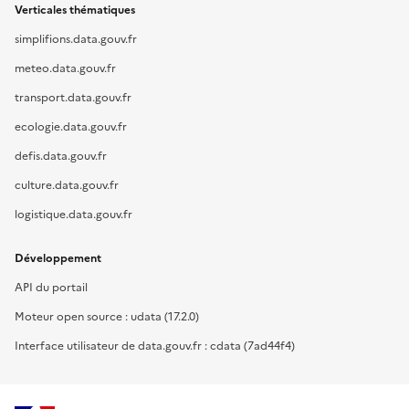
Verticales thématiques
simplifions.data.gouv.fr
meteo.data.gouv.fr
transport.data.gouv.fr
ecologie.data.gouv.fr
defis.data.gouv.fr
culture.data.gouv.fr
logistique.data.gouv.fr
Développement
API du portail
Moteur open source : udata (17.2.0)
Interface utilisateur de data.gouv.fr : cdata (7ad44f4)