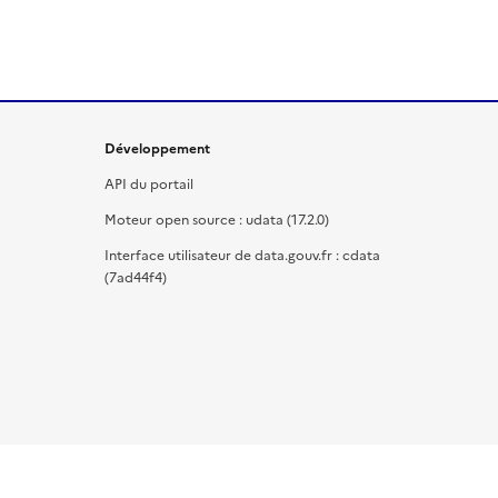
Développement
API du portail
Moteur open source : udata (17.2.0)
Interface utilisateur de data.gouv.fr : cdata
(7ad44f4)