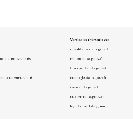
Verticales thématiques
simplifions.data.gouv.fr
oute et nouveautés
meteo.data.gouv.fr
transport.data.gouv.fr
vec la communauté
ecologie.data.gouv.fr
defis.data.gouv.fr
culture.data.gouv.fr
logistique.data.gouv.fr