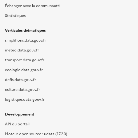
Échangez avec la communauté
Statistiques
Verticales thématiques
simplifions.data.gouv.fr
meteo.data.gouv.fr
transport.data.gouv.fr
ecologie.data.gouv.fr
defis.data.gouv.fr
culture.data.gouv.fr
logistique.data.gouv.fr
Développement
API du portail
Moteur open source : udata (17.2.0)