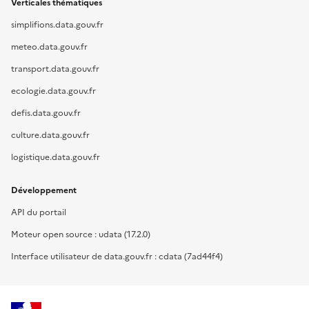
Verticales thématiques
simplifions.data.gouv.fr
meteo.data.gouv.fr
transport.data.gouv.fr
ecologie.data.gouv.fr
defis.data.gouv.fr
culture.data.gouv.fr
logistique.data.gouv.fr
Développement
API du portail
Moteur open source : udata (17.2.0)
Interface utilisateur de data.gouv.fr : cdata (7ad44f4)