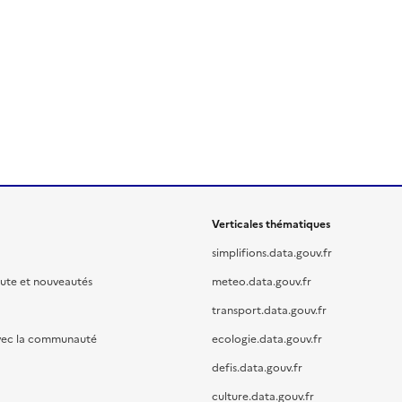
Verticales thématiques
simplifions.data.gouv.fr
oute et nouveautés
meteo.data.gouv.fr
transport.data.gouv.fr
vec la communauté
ecologie.data.gouv.fr
defis.data.gouv.fr
culture.data.gouv.fr