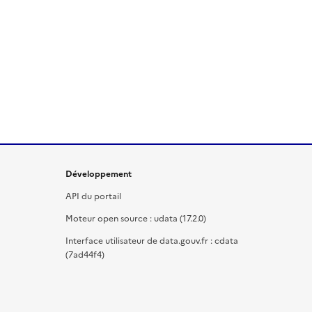
Développement
API du portail
Moteur open source : udata (17.2.0)
Interface utilisateur de data.gouv.fr : cdata
(7ad44f4)