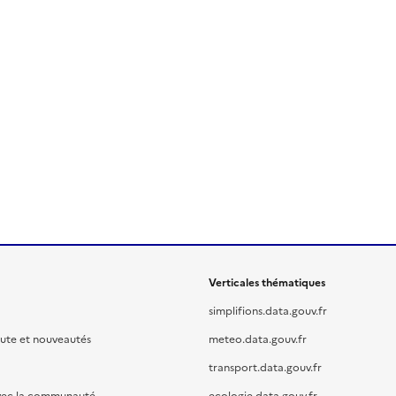
Verticales thématiques
simplifions.data.gouv.fr
oute et nouveautés
meteo.data.gouv.fr
transport.data.gouv.fr
vec la communauté
ecologie.data.gouv.fr