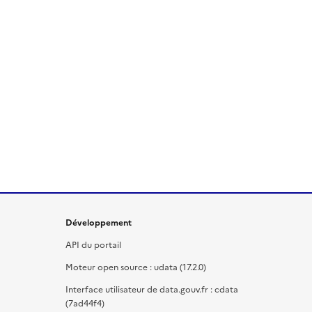
Développement
API du portail
Moteur open source : udata (17.2.0)
Interface utilisateur de data.gouv.fr : cdata
(7ad44f4)