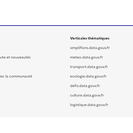
Verticales thématiques
simplifions.data.gouv.fr
oute et nouveautés
meteo.data.gouv.fr
transport.data.gouv.fr
vec la communauté
ecologie.data.gouv.fr
defis.data.gouv.fr
culture.data.gouv.fr
logistique.data.gouv.fr