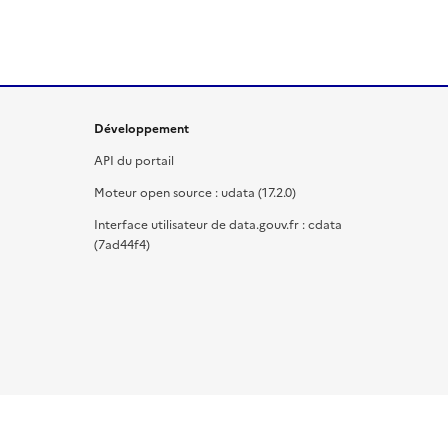
Développement
API du portail
Moteur open source : udata (17.2.0)
Interface utilisateur de data.gouv.fr : cdata
(7ad44f4)