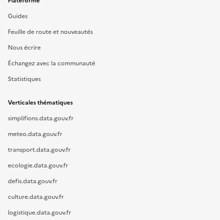
Plateforme
Guides
Feuille de route et nouveautés
Nous écrire
Échangez avec la communauté
Statistiques
Verticales thématiques
simplifions.data.gouv.fr
meteo.data.gouv.fr
transport.data.gouv.fr
ecologie.data.gouv.fr
defis.data.gouv.fr
culture.data.gouv.fr
logistique.data.gouv.fr