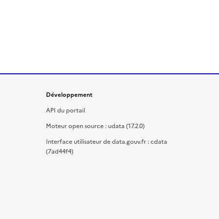
Développement
API du portail
Moteur open source : udata (17.2.0)
Interface utilisateur de data.gouv.fr : cdata
(7ad44f4)