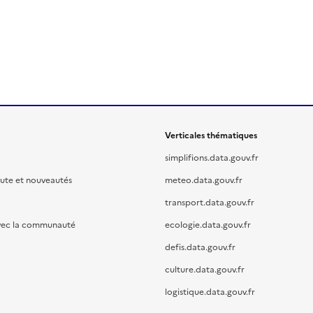
Verticales thématiques
simplifions.data.gouv.fr
oute et nouveautés
meteo.data.gouv.fr
transport.data.gouv.fr
vec la communauté
ecologie.data.gouv.fr
defis.data.gouv.fr
culture.data.gouv.fr
logistique.data.gouv.fr