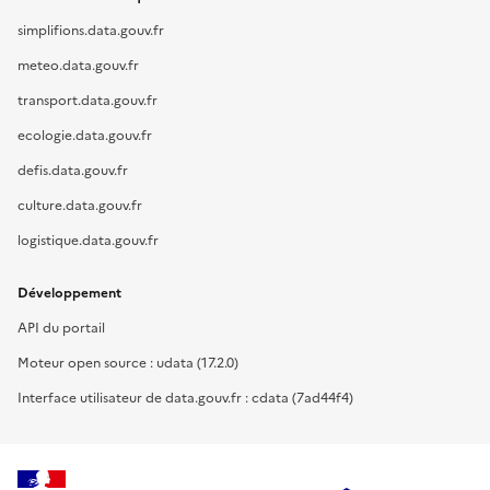
simplifions.data.gouv.fr
meteo.data.gouv.fr
transport.data.gouv.fr
ecologie.data.gouv.fr
defis.data.gouv.fr
culture.data.gouv.fr
logistique.data.gouv.fr
Développement
API du portail
Moteur open source : udata (17.2.0)
Interface utilisateur de data.gouv.fr : cdata (7ad44f4)