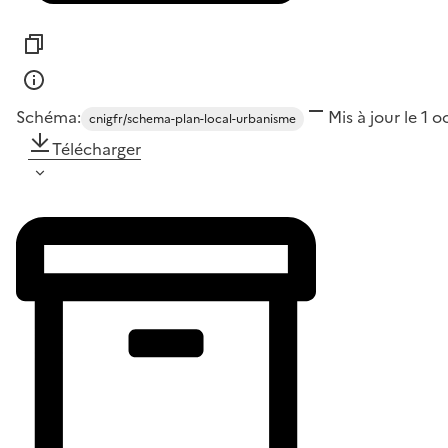
Schéma:
Mis à jour le 1 
cnigfr/schema-plan-local-urbanisme
Télécharger