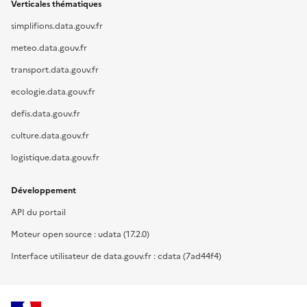
Verticales thématiques
simplifions.data.gouv.fr
meteo.data.gouv.fr
transport.data.gouv.fr
ecologie.data.gouv.fr
defis.data.gouv.fr
culture.data.gouv.fr
logistique.data.gouv.fr
Développement
API du portail
Moteur open source : udata (17.2.0)
Interface utilisateur de data.gouv.fr : cdata (7ad44f4)