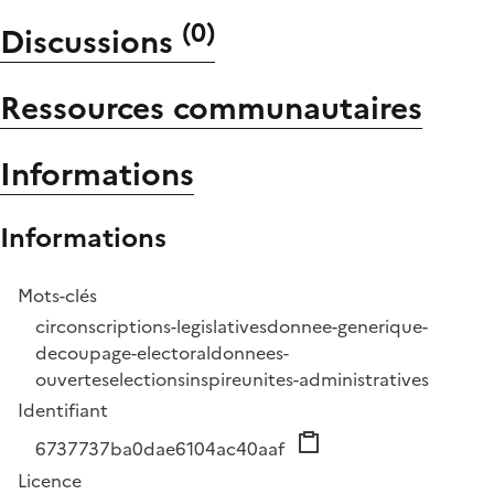
(
0
)
Discussions
Ressources communautaires
Informations
Informations
Mots-clés
circonscriptions-legislatives
donnee-generique-
decoupage-electoral
donnees-
ouvertes
elections
inspire
unites-administratives
Identifiant
6737737ba0dae6104ac40aaf
Licence