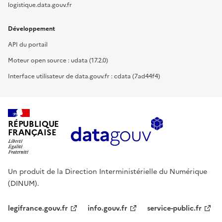
logistique.data.gouv.fr
Développement
API du portail
Moteur open source : udata (17.2.0)
Interface utilisateur de data.gouv.fr : cdata (7ad44f4)
RÉPUBLIQUE
FRANÇAISE
Un produit de la Direction Interministérielle du Numérique
(DINUM).
legifrance.gouv.fr
info.gouv.fr
service-public.fr