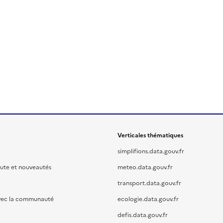
Verticales thématiques
simplifions.data.gouv.fr
oute et nouveautés
meteo.data.gouv.fr
transport.data.gouv.fr
vec la communauté
ecologie.data.gouv.fr
defis.data.gouv.fr