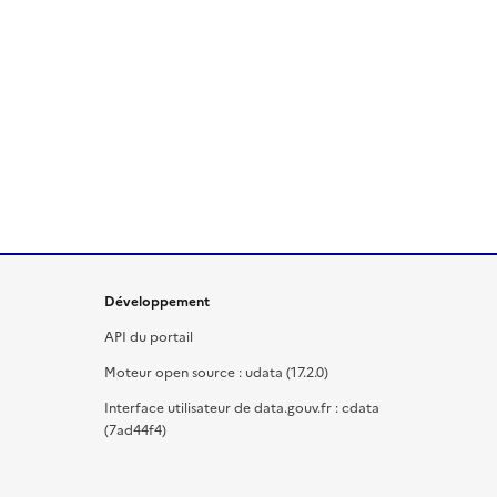
Développement
API du portail
Moteur open source : udata (17.2.0)
Interface utilisateur de data.gouv.fr : cdata
(7ad44f4)