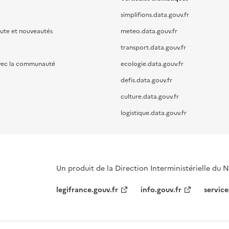
simplifions.data.gouv.fr
oute et nouveautés
meteo.data.gouv.fr
transport.data.gouv.fr
vec la communauté
ecologie.data.gouv.fr
defis.data.gouv.fr
culture.data.gouv.fr
logistique.data.gouv.fr
Un produit de la Direction Interministérielle du
legifrance.gouv.fr
info.gouv.fr
service