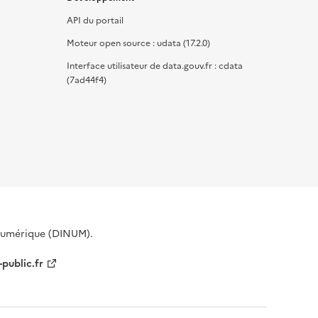
API du portail
Moteur open source : udata (17.2.0)
Interface utilisateur de data.gouv.fr : cdata
(7ad44f4)
 Numérique (DINUM).
-public.fr