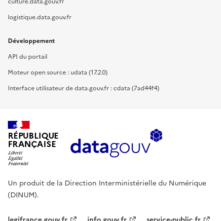
culture.data.gouv.fr
logistique.data.gouv.fr
Développement
API du portail
Moteur open source : udata (17.2.0)
Interface utilisateur de data.gouv.fr : cdata (7ad44f4)
RÉPUBLIQUE
FRANÇAISE
Un produit de la Direction Interministérielle du Numérique
(DINUM).
legifrance.gouv.fr
info.gouv.fr
service-public.fr