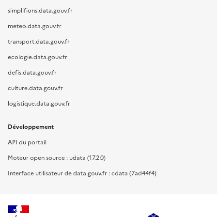
simplifions.data.gouv.fr
meteo.data.gouv.fr
transport.data.gouv.fr
ecologie.data.gouv.fr
defis.data.gouv.fr
culture.data.gouv.fr
logistique.data.gouv.fr
Développement
API du portail
Moteur open source : udata (17.2.0)
Interface utilisateur de data.gouv.fr : cdata (7ad44f4)