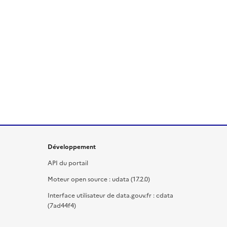
Développement
API du portail
Moteur open source : udata (17.2.0)
Interface utilisateur de data.gouv.fr : cdata
(7ad44f4)