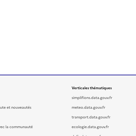
Verticales thématiques
simplifions.data.gouv.fr
oute et nouveautés
meteo.data.gouv.fr
transport.data.gouv.fr
vec la communauté
ecologie.data.gouv.fr