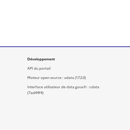
Développement
API du portail
Moteur open source : udata (17.2.0)
Interface utilisateur de data.gouv.fr : cdata
(7ad44f4)