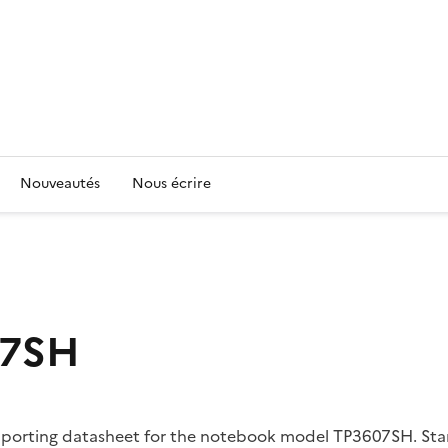
Nouveautés
Nous écrire
07SH
upporting datasheet for the notebook model TP3607SH. Star