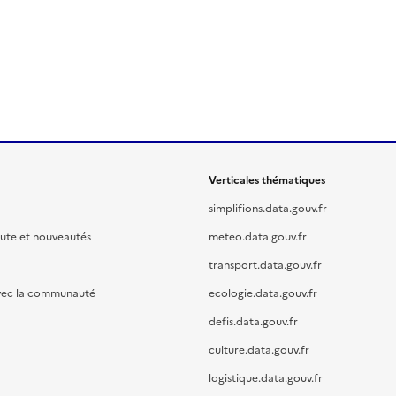
Verticales thématiques
simplifions.data.gouv.fr
oute et nouveautés
meteo.data.gouv.fr
transport.data.gouv.fr
vec la communauté
ecologie.data.gouv.fr
defis.data.gouv.fr
culture.data.gouv.fr
logistique.data.gouv.fr