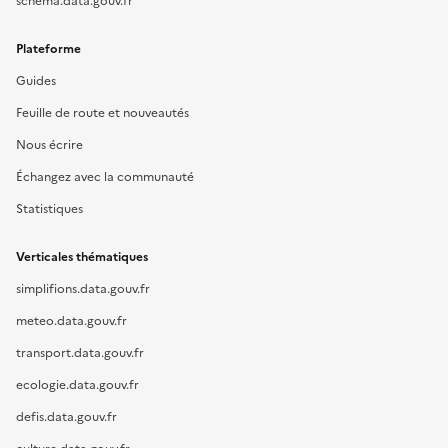
schema.data.gouv.fr
Plateforme
Guides
Feuille de route et nouveautés
Nous écrire
Échangez avec la communauté
Statistiques
Verticales thématiques
simplifions.data.gouv.fr
meteo.data.gouv.fr
transport.data.gouv.fr
ecologie.data.gouv.fr
defis.data.gouv.fr