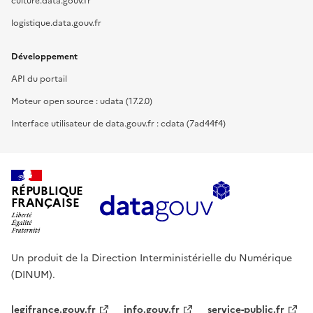
culture.data.gouv.fr
logistique.data.gouv.fr
Développement
API du portail
Moteur open source : udata (17.2.0)
Interface utilisateur de data.gouv.fr : cdata (7ad44f4)
RÉPUBLIQUE
FRANÇAISE
Un produit de la Direction Interministérielle du Numérique
(DINUM).
legifrance.gouv.fr
info.gouv.fr
service-public.fr