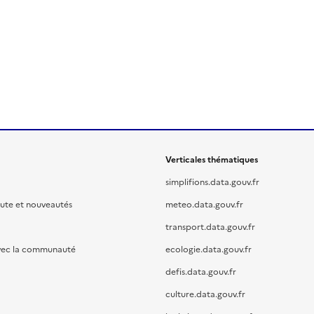
Verticales thématiques
simplifions.data.gouv.fr
oute et nouveautés
meteo.data.gouv.fr
transport.data.gouv.fr
vec la communauté
ecologie.data.gouv.fr
defis.data.gouv.fr
culture.data.gouv.fr