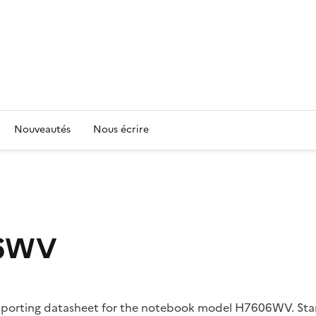
Nouveautés
Nous écrire
06WV
supporting datasheet for the notebook model H7606WV. Star