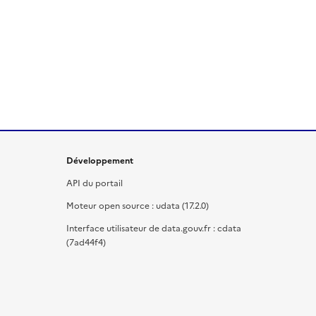
Développement
API du portail
Moteur open source : udata (17.2.0)
Interface utilisateur de data.gouv.fr : cdata
(7ad44f4)