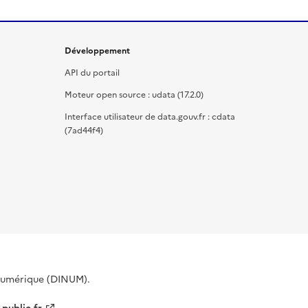
Développement
API du portail
Moteur open source : udata (17.2.0)
Interface utilisateur de data.gouv.fr : cdata
(7ad44f4)
 Numérique (DINUM).