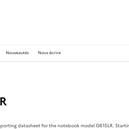
Nouveautés
Nous écrire
LR
upporting datasheet for the notebook model G615LR. Starti