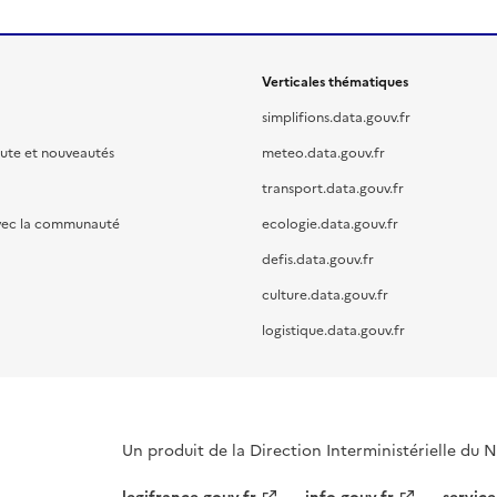
Verticales thématiques
simplifions.data.gouv.fr
oute et nouveautés
meteo.data.gouv.fr
transport.data.gouv.fr
vec la communauté
ecologie.data.gouv.fr
defis.data.gouv.fr
culture.data.gouv.fr
logistique.data.gouv.fr
Un produit de la Direction Interministérielle du