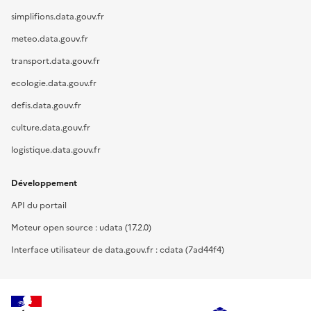
simplifions.data.gouv.fr
meteo.data.gouv.fr
transport.data.gouv.fr
ecologie.data.gouv.fr
defis.data.gouv.fr
culture.data.gouv.fr
logistique.data.gouv.fr
Développement
API du portail
Moteur open source : udata (17.2.0)
Interface utilisateur de data.gouv.fr : cdata (7ad44f4)