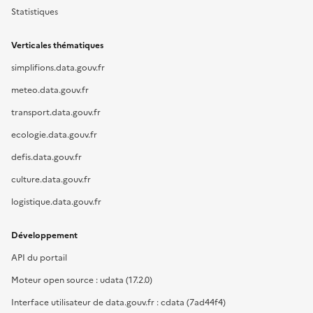
Statistiques
Verticales thématiques
simplifions.data.gouv.fr
meteo.data.gouv.fr
transport.data.gouv.fr
ecologie.data.gouv.fr
defis.data.gouv.fr
culture.data.gouv.fr
logistique.data.gouv.fr
Développement
API du portail
Moteur open source : udata (17.2.0)
Interface utilisateur de data.gouv.fr : cdata (7ad44f4)