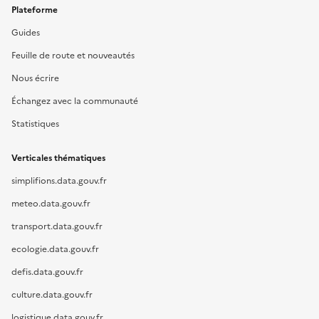
Plateforme
Guides
Feuille de route et nouveautés
Nous écrire
Échangez avec la communauté
Statistiques
Verticales thématiques
simplifions.data.gouv.fr
meteo.data.gouv.fr
transport.data.gouv.fr
ecologie.data.gouv.fr
defis.data.gouv.fr
culture.data.gouv.fr
logistique.data.gouv.fr