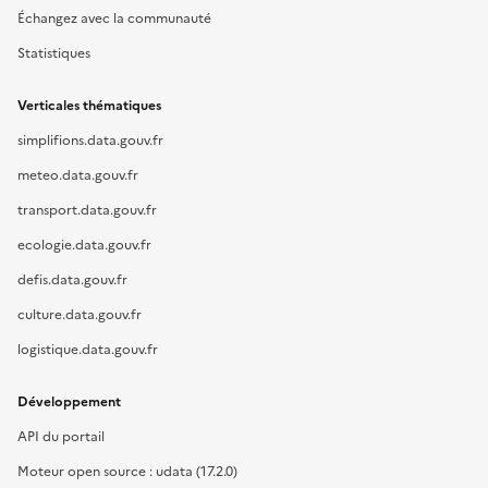
Échangez avec la communauté
Statistiques
Verticales thématiques
simplifions.data.gouv.fr
meteo.data.gouv.fr
transport.data.gouv.fr
ecologie.data.gouv.fr
defis.data.gouv.fr
culture.data.gouv.fr
logistique.data.gouv.fr
Développement
API du portail
Moteur open source : udata (17.2.0)