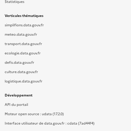
Statistiques
Verticales thématiques
simplifions.data.gouv.fr
meteo.data.gouv.fr
transport.data.gouv.fr
ecologie.data.gouv.fr
defis.data.gouv.fr
culture.data.gouv.fr
logistique.data.gouv.fr
Développement
API du portail
Moteur open source : udata (17.2.0)
Interface utilisateur de data.gouv.fr : cdata (7ad44f4)