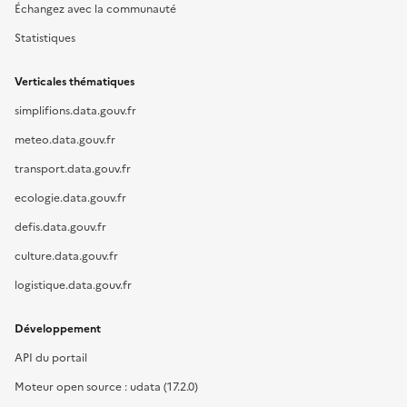
Échangez avec la communauté
Statistiques
Verticales thématiques
simplifions.data.gouv.fr
meteo.data.gouv.fr
transport.data.gouv.fr
ecologie.data.gouv.fr
defis.data.gouv.fr
culture.data.gouv.fr
logistique.data.gouv.fr
Développement
API du portail
Moteur open source : udata (17.2.0)