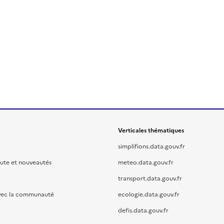
Verticales thématiques
simplifions.data.gouv.fr
oute et nouveautés
meteo.data.gouv.fr
transport.data.gouv.fr
vec la communauté
ecologie.data.gouv.fr
defis.data.gouv.fr