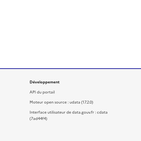
Développement
API du portail
Moteur open source : udata (17.2.0)
Interface utilisateur de data.gouv.fr : cdata
(7ad44f4)