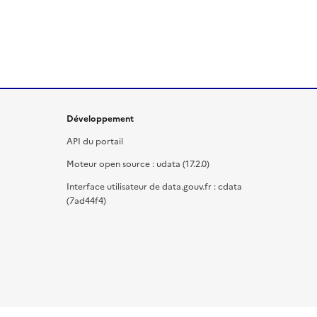
Développement
API du portail
Moteur open source : udata (17.2.0)
Interface utilisateur de data.gouv.fr : cdata
(7ad44f4)