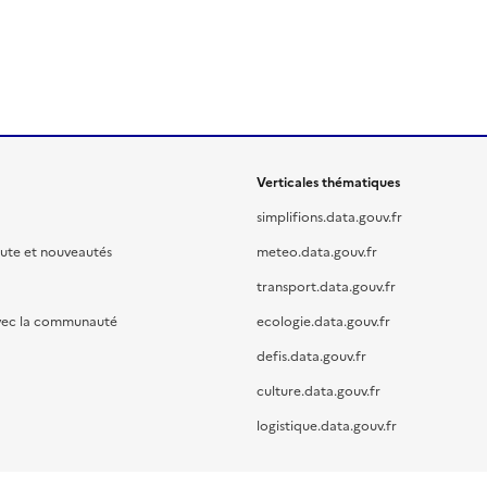
Verticales thématiques
simplifions.data.gouv.fr
oute et nouveautés
meteo.data.gouv.fr
transport.data.gouv.fr
vec la communauté
ecologie.data.gouv.fr
defis.data.gouv.fr
culture.data.gouv.fr
logistique.data.gouv.fr