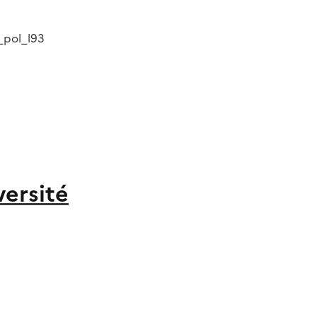
pol_l93
versité