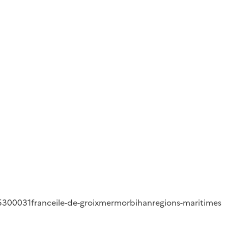
5300031
france
ile-de-groix
mer
morbihan
regions-maritimes