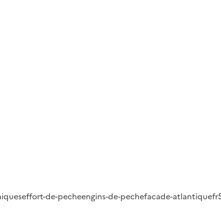
hiques
effort-de-peche
engins-de-peche
facade-atlantique
fr