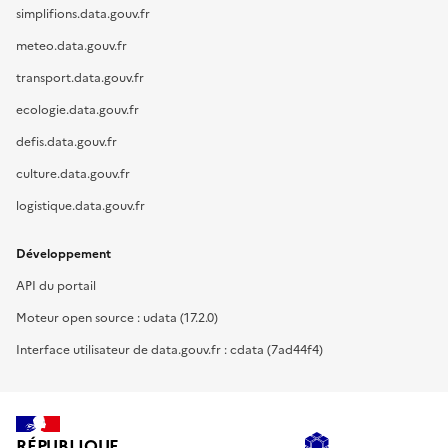
simplifions.data.gouv.fr
meteo.data.gouv.fr
transport.data.gouv.fr
ecologie.data.gouv.fr
defis.data.gouv.fr
culture.data.gouv.fr
logistique.data.gouv.fr
Développement
API du portail
Moteur open source : udata (17.2.0)
Interface utilisateur de data.gouv.fr : cdata (7ad44f4)
RÉPUBLIQUE